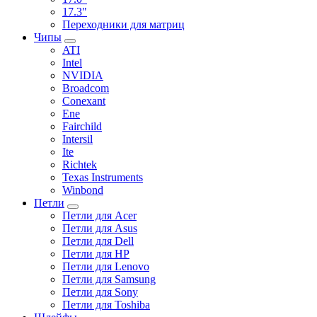
17.3"
Переходники для матриц
Чипы
ATI
Intel
NVIDIA
Broadcom
Conexant
Ene
Fairchild
Intersil
Ite
Richtek
Texas Instruments
Winbond
Петли
Петли для Acer
Петли для Asus
Петли для Dell
Петли для HP
Петли для Lenovo
Петли для Samsung
Петли для Sony
Петли для Toshiba