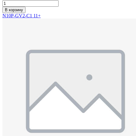
В корзину
N10P-GV2-C1 11+