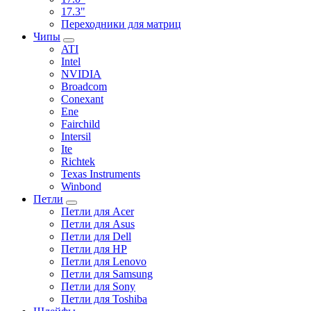
17.3"
Переходники для матриц
Чипы
ATI
Intel
NVIDIA
Broadcom
Conexant
Ene
Fairchild
Intersil
Ite
Richtek
Texas Instruments
Winbond
Петли
Петли для Acer
Петли для Asus
Петли для Dell
Петли для HP
Петли для Lenovo
Петли для Samsung
Петли для Sony
Петли для Toshiba