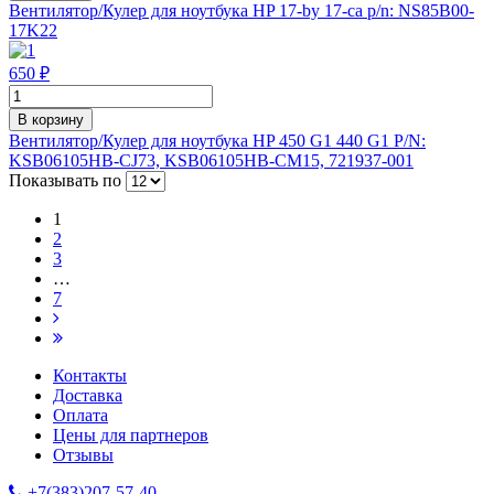
Вентилятор/Кулер для ноутбука HP 17-by 17-ca p/n: NS85B00-
17K22
650 ₽
В корзину
Вентилятор/Кулер для ноутбука HP 450 G1 440 G1 P/N:
KSB06105HB-CJ73, KSB06105HB-CM15, 721937-001
Показывать по
1
2
3
…
7
Контакты
Доставка
Оплата
Цены для партнеров
Отзывы
+7(383)207-57-40