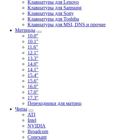
Клавиатуры для Lenovo
Клавиатуры для Samsung
Клавиатуры для Sony
Клавиатуры для Toshiba
Клавиатуры для MSI, DNS и прочие
Матрицы
10.0"
10.1"
11.6"
12.1"
13.3"
14.0"
14.1"
15.4"
15.6"
16.0"
17.0"
17.3"
Переходники для матриц
Чипы
ATI
Intel
NVIDIA
Broadcom
Conexant