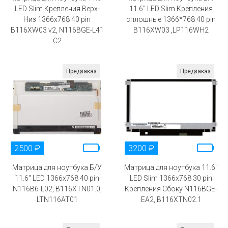
LED Slim Крепления Верх-
11.6" LED Slim Крепления
Низ 1366x768 40 pin
сплошные 1366*768 40 pin
B116XW03 v2, N116BGE-L41
B116XW03 ,LP116WH2
C2
Предзаказ
Предзаказ
2500 ₽
3200 ₽
Матрица для ноутбука Б/У
Матрица для ноутбука 11.6"
11.6" LED 1366x768 40 pin
LED Slim 1366x768 30 pin
N116B6-L02, B116XTN01.0,
Крепления Сбоку N116BGE-
LTN116AT01
EA2, B116XTN02.1