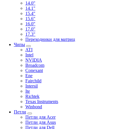
14.0"
14.1"
15.4"
15.6"
16.0"
17.0"
17.3"
Переходники для матриц
Чипы
ATI
Intel
NVIDIA
Broadcom
Conexant
Ene
Fairchild
Intersil
Ite
Richtek
Texas Instruments
Winbond
Петли
Петли для Acer
Петли для Asus
Петли для Dell