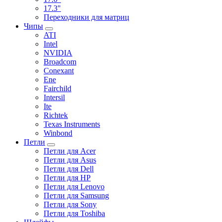
17.3"
Переходники для матриц
Чипы
ATI
Intel
NVIDIA
Broadcom
Conexant
Ene
Fairchild
Intersil
Ite
Richtek
Texas Instruments
Winbond
Петли
Петли для Acer
Петли для Asus
Петли для Dell
Петли для HP
Петли для Lenovo
Петли для Samsung
Петли для Sony
Петли для Toshiba