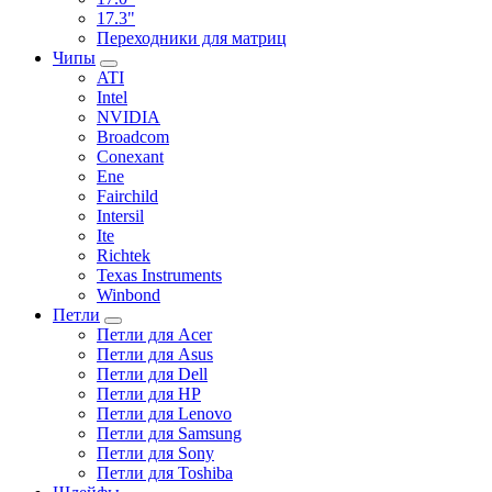
17.3"
Переходники для матриц
Чипы
ATI
Intel
NVIDIA
Broadcom
Conexant
Ene
Fairchild
Intersil
Ite
Richtek
Texas Instruments
Winbond
Петли
Петли для Acer
Петли для Asus
Петли для Dell
Петли для HP
Петли для Lenovo
Петли для Samsung
Петли для Sony
Петли для Toshiba