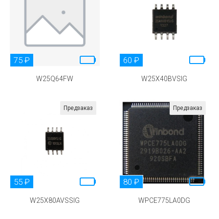
75 ₽
60 ₽
W25Q64FW
W25X40BVSIG
Предзаказ
Предзаказ
55 ₽
80 ₽
W25X80AVSSIG
WPCE775LA0DG