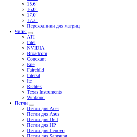
15.6"
16.0"
17.0"
17.3"
Переходники для матриц
Чипы
ATI
Intel
NVIDIA
Broadcom
Conexant
Ene
Fairchild
Intersil
Ite
Richtek
Texas Instruments
Winbond
Петли
Петли для Acer
Петли для Asus
Петли для Dell
Петли для HP
Петли для Lenovo
Петли для Samsung