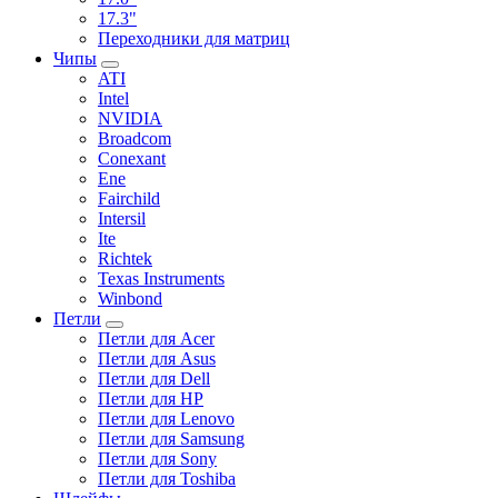
17.3"
Переходники для матриц
Чипы
ATI
Intel
NVIDIA
Broadcom
Conexant
Ene
Fairchild
Intersil
Ite
Richtek
Texas Instruments
Winbond
Петли
Петли для Acer
Петли для Asus
Петли для Dell
Петли для HP
Петли для Lenovo
Петли для Samsung
Петли для Sony
Петли для Toshiba