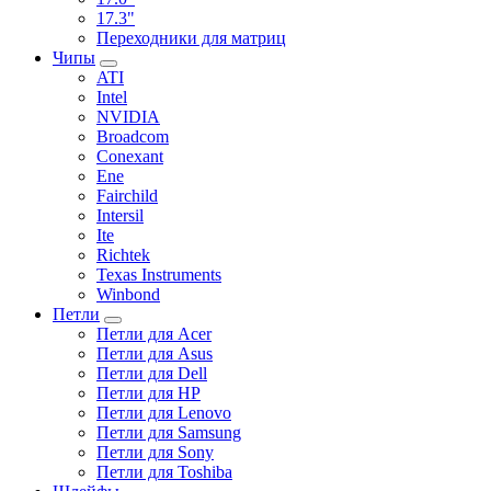
17.3"
Переходники для матриц
Чипы
ATI
Intel
NVIDIA
Broadcom
Conexant
Ene
Fairchild
Intersil
Ite
Richtek
Texas Instruments
Winbond
Петли
Петли для Acer
Петли для Asus
Петли для Dell
Петли для HP
Петли для Lenovo
Петли для Samsung
Петли для Sony
Петли для Toshiba