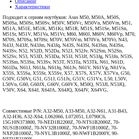
Описание
Характеристики
Подходит к сериям ноутбуков: Asus M50, M50A, M50S,
M50Sa, M50Sr, M50Sv, M50V, M50Vc, M50Vn, M50Vm, M51,
M51A, M51E, M51K, M51Kr, M51R, M51S, M51Se, M51Sn,
M51Sr, M51V, M51Va, M51Vr, M60, M60J, M60V, M60Vp, M70,
M70S, M70Sa, M70Sr, M70V, M70Vm, M70Vn, M70Vr, N43,
N43J, N43Jf, N43Jm, N43Jq, N43S, N43Sl, N43Sm, N43Sn,
N43Sv, N52, N52D, N52Da, N52J, N52Jv, N52Sm, N52Sn,
N52Sv, N53, N53D, N53Da, N53J, N53Jf, N53Jg, N53Jn, N53S,
N53Sm, N53Sn, N53Sv, N53T, N53Ta, N53Tk, N61, N61D,
N61Da, N61J, N61Ja, N61Jq, N61Jv, N61V, N61Vg, N61Vn,
X55S, X55Sa, X55Sr, X55Sv, X57, X57S, X57V, X57Vn, G50,
G50V, G50Vt, G51, G51J, G51Jx, G51V, G51Vx, L50, L50V,
L50Vn, G60, G60JX, G60V, G60VX, M50Q, N53JI, N53JQ,
V50V, X64, X64J, X64JA, X64JQ, X64JV, X64VG,
Совместимые P/N: A32-M50, A33-M50, A32-N61, A31-B43,
A32-H36, A32-X64, L062066, L072051, L0790C6,
15G10N373800, 70-NED1B2200Z, 70-NTS1B2000Z, 70-
NUS1B1000Z, 70-NV32B1000Z, 70-NWF1B1000Z, 70-
NXP2B1000Z, 70-NYL3B1000Z, 90-NWF1B2000Y, 90-
NED1B2100Y