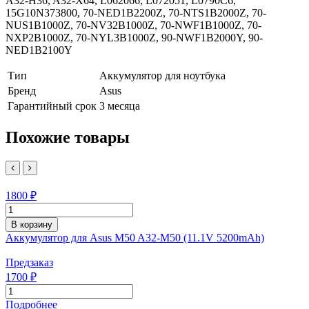
A32-H36, A32-X64, L062066, L072051, L0790C6,
15G10N373800, 70-NED1B2200Z, 70-NTS1B2000Z, 70-
NUS1B1000Z, 70-NV32B1000Z, 70-NWF1B1000Z, 70-
NXP2B1000Z, 70-NYL3B1000Z, 90-NWF1B2000Y, 90-
NED1B2100Y
Тип
Аккумулятор для ноутбука
Бренд
Asus
Гарантийный срок
3 месяца
Похожие товары
1800 ₽
В корзину
Аккумулятор для Asus M50 A32-M50 (11.1V 5200mAh)
Предзаказ
1700 ₽
Подробнее