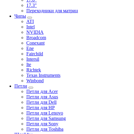
17.3"
Переходники для матриц
Чипы
ATI
Intel
NVIDIA
Broadcom
Conexant
Ene
Fairchild
Intersil
Ite
Richtek
Texas Instruments
Winbond
Петли
Петли для Acer
Петли для Asus
Петли для Dell
Петли для HP
Петли для Lenovo
Петли для Samsung
Петли для Sony
Петли для Toshiba