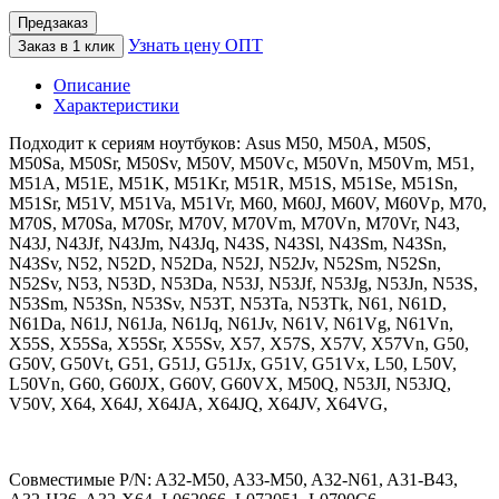
Предзаказ
Узнать цену ОПТ
Заказ в 1 клик
Описание
Характеристики
Подходит к сериям ноутбуков: Asus M50, M50A, M50S,
M50Sa, M50Sr, M50Sv, M50V, M50Vc, M50Vn, M50Vm, M51,
M51A, M51E, M51K, M51Kr, M51R, M51S, M51Se, M51Sn,
M51Sr, M51V, M51Va, M51Vr, M60, M60J, M60V, M60Vp, M70,
M70S, M70Sa, M70Sr, M70V, M70Vm, M70Vn, M70Vr, N43,
N43J, N43Jf, N43Jm, N43Jq, N43S, N43Sl, N43Sm, N43Sn,
N43Sv, N52, N52D, N52Da, N52J, N52Jv, N52Sm, N52Sn,
N52Sv, N53, N53D, N53Da, N53J, N53Jf, N53Jg, N53Jn, N53S,
N53Sm, N53Sn, N53Sv, N53T, N53Ta, N53Tk, N61, N61D,
N61Da, N61J, N61Ja, N61Jq, N61Jv, N61V, N61Vg, N61Vn,
X55S, X55Sa, X55Sr, X55Sv, X57, X57S, X57V, X57Vn, G50,
G50V, G50Vt, G51, G51J, G51Jx, G51V, G51Vx, L50, L50V,
L50Vn, G60, G60JX, G60V, G60VX, M50Q, N53JI, N53JQ,
V50V, X64, X64J, X64JA, X64JQ, X64JV, X64VG,
Совместимые P/N: A32-M50, A33-M50, A32-N61, A31-B43,