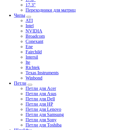
17.3"
Переходники для матриц
Чипы
ATI
Intel
NVIDIA
Broadcom
Conexant
Ene
Fairchild
Intersil
Ite
Richtek
Texas Instruments
Winbond
Петли
Петли для Acer
Петли для Asus
Петли для Dell
Петли для HP
Петли для Lenovo
Петли для Samsung
Петли для Sony
Петли для Toshiba