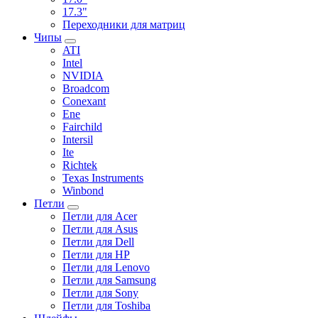
17.3"
Переходники для матриц
Чипы
ATI
Intel
NVIDIA
Broadcom
Conexant
Ene
Fairchild
Intersil
Ite
Richtek
Texas Instruments
Winbond
Петли
Петли для Acer
Петли для Asus
Петли для Dell
Петли для HP
Петли для Lenovo
Петли для Samsung
Петли для Sony
Петли для Toshiba