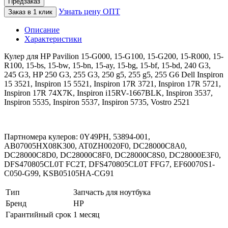
Предзаказ
Узнать цену ОПТ
Заказ в 1 клик
Описание
Характеристики
Кулер для HP Pavilion 15-G000, 15-G100, 15-G200, 15-R000, 15-
R100, 15-bs, 15-bw, 15-bn, 15-ay, 15-bg, 15-bf, 15-bd, 240 G3,
245 G3, HP 250 G3, 255 G3, 250 g5, 255 g5, 255 G6 Dell Inspiron
15 3521, Inspiron 15 5521, Inspiron 17R 3721, Inspiron 17R 5721,
Inspiron 17R 74X7K, Inspiron i15RV-1667BLK, Inspiron 3537,
Inspiron 5535, Inspiron 5537, Inspiron 5735, Vostro 2521
Партномера кулеров: 0Y49PH, 53894-001,
AB07005HX08K300, AT0ZH0020F0, DC28000C8A0,
DC28000C8D0, DC28000C8F0, DC28000C8S0, DC28000E3F0,
DFS470805CL0T FC2T, DFS470805CL0T FFG7, EF60070S1-
C050-G99, KSB05105HA-CG91
Тип
Запчасть для ноутбука
Бренд
HP
Гарантийный срок
1 месяц