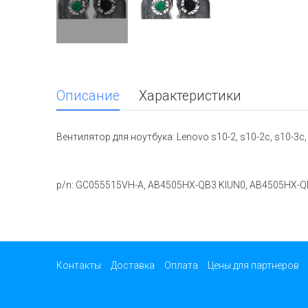
Описание
Характеристики
Вентилятор для ноутбука: Lenovo s10-2, s10-2c, s10-3c
p/n: GC055515VH-A, AB4505HX-QB3 KIUN0, AB4505HX-
Контакты
Доставка
Оплата
Цены для партнеров