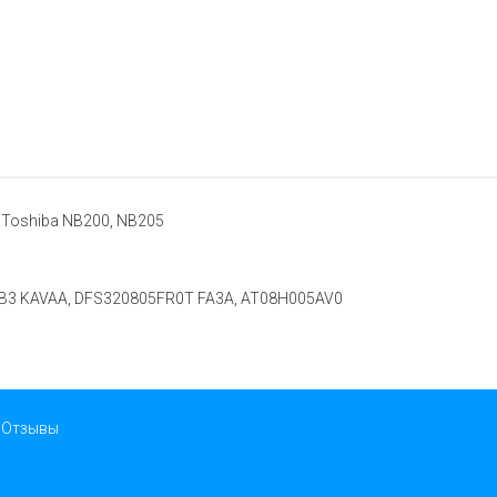
, Toshiba NB200, NB205
QB3 KAVAA, DFS320805FR0T FA3A, AT08H005AV0
Отзывы