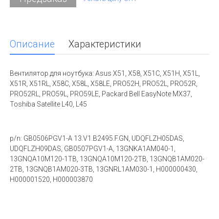
Описание
Характеристики
Вентилятор для ноутбука: Asus X51, X58, X51C, X51H, X51L,
X51R, X51RL, X58C, X58L, X58LE, PRO52H, PRO52L, PRO52R,
PRO52RL, PRO59L, PRO59LE, Packard Bell EasyNote MX37,
Toshiba Satellite L40, L45
p/n: GB0506PGV1-A 13.V1.B2495.F.GN, UDQFLZH05DAS,
UDQFLZH09DAS, GB0507PGV1-A, 13GNKA1AM040-1,
13GNQA10M120-1TB, 13GNQA10M120-2TB, 13GNQB1AM020-
2TB, 13GNQB1AM020-3TB, 13GNRL1AM030-1, H000000430,
H000001520, H000003870