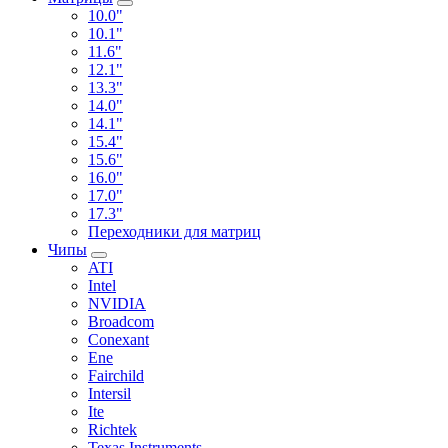
10.0"
10.1"
11.6"
12.1"
13.3"
14.0"
14.1"
15.4"
15.6"
16.0"
17.0"
17.3"
Переходники для матриц
Чипы
ATI
Intel
NVIDIA
Broadcom
Conexant
Ene
Fairchild
Intersil
Ite
Richtek
Texas Instruments