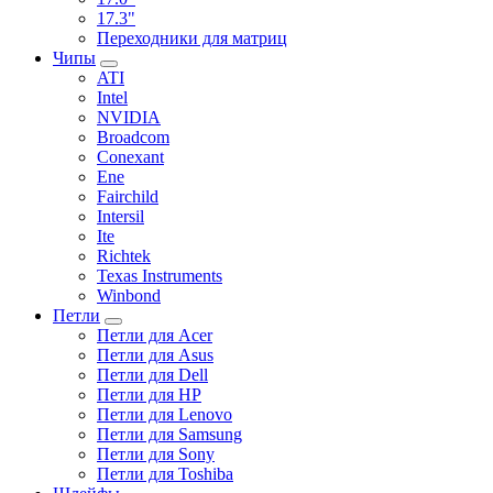
17.3"
Переходники для матриц
Чипы
ATI
Intel
NVIDIA
Broadcom
Conexant
Ene
Fairchild
Intersil
Ite
Richtek
Texas Instruments
Winbond
Петли
Петли для Acer
Петли для Asus
Петли для Dell
Петли для HP
Петли для Lenovo
Петли для Samsung
Петли для Sony
Петли для Toshiba