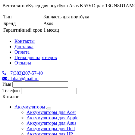
Вентилятор/Кулер для ноутбука Asus K55VD p/n: 13GN8D1AM
Тип
Запчасть для ноутбука
Бренд
Asus
Гарантийный срок
1 месяц
Контакты
Доставка
Оплата
Цены для партнеров
Отзывы
+7(383)207-57-40
alaba5@mail.ru
Имя
Телефон
Каталог
Аккумуляторы
Аккумуляторы для Acer
Аккумуляторы для Apple
Аккумуляторы для Asus
Аккумуляторы для Dell
Аккумуляторы для HP