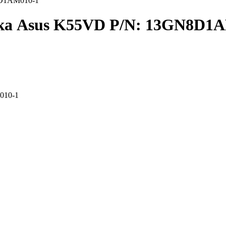
8D1AM010-1
ука Asus K55VD P/N: 13GN8D1
010-1