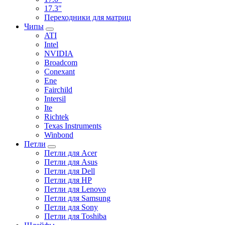
17.3"
Переходники для матриц
Чипы
ATI
Intel
NVIDIA
Broadcom
Conexant
Ene
Fairchild
Intersil
Ite
Richtek
Texas Instruments
Winbond
Петли
Петли для Acer
Петли для Asus
Петли для Dell
Петли для HP
Петли для Lenovo
Петли для Samsung
Петли для Sony
Петли для Toshiba