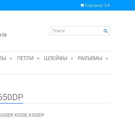
Корзина:
0 ₽
я 56
ПЫ
ПЕТЛИ
ШЛЕЙФЫ
РАЗЪЕМЫ
K550DP
A550DP, K550D, K550DP