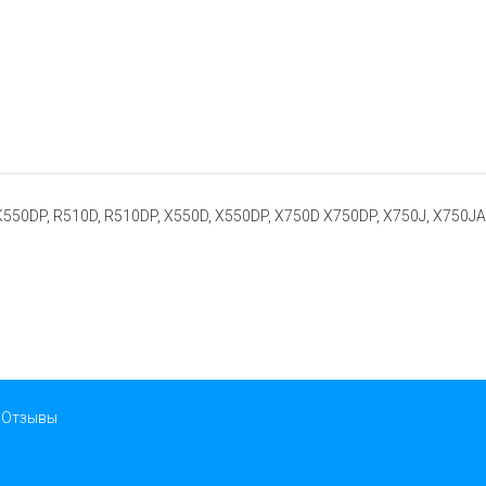
K550DP, R510D, R510DP, X550D, X550DP, X750D X750DP, X750J, X750JA
Отзывы