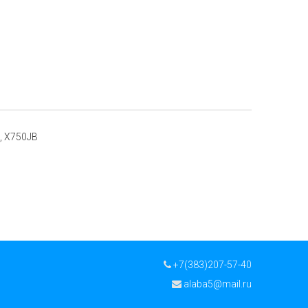
, X750JB
+7(383)207-57-40
alaba5@mail.ru