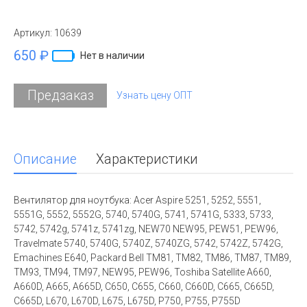
Артикул:
10639
650 ₽
Нет в наличии
Предзаказ
Узнать цену ОПТ
Описание
Характеристики
Вентилятор для ноутбука: Acer Aspire 5251, 5252, 5551,
5551G, 5552, 5552G, 5740, 5740G, 5741, 5741G, 5333, 5733,
5742, 5742g, 5741z, 5741zg, NEW70 NEW95, PEW51, PEW96,
Travelmate 5740, 5740G, 5740Z, 5740ZG, 5742, 5742Z, 5742G,
Emachines E640, Packard Bell TM81, TM82, TM86, TM87, TM89,
TM93, TM94, TM97, NEW95, PEW96, Toshiba Satellite A660,
A660D, A665, A665D, C650, C655, C660, C660D, C665, C665D,
C665D, L670, L670D, L675, L675D, P750, P755, P755D