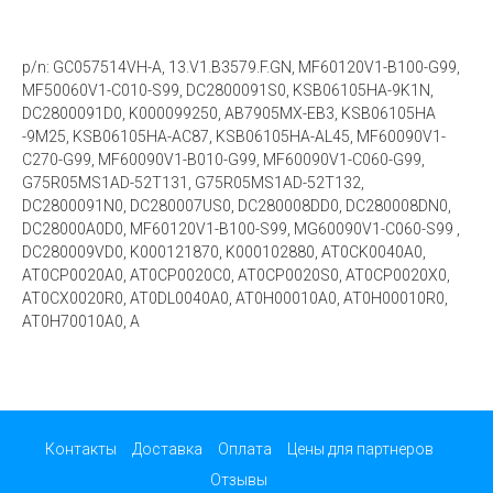
p/n: GC057514VH-A, 13.V1.B3579.F.GN, MF60120V1-B100-G99,
MF50060V1-C010-S99, DC2800091S0, KSB06105HA-9K1N,
DC2800091D0, K000099250, AB7905MX-EB3, KSB06105HA
-9M25, KSB06105HA-AC87, KSB06105HA-AL45, MF60090V1-
C270-G99, MF60090V1-B010-G99, MF60090V1-C060-G99,
G75R05MS1AD-52T131, G75R05MS1AD-52T132,
DC2800091N0, DC280007US0, DC280008DD0, DC280008DN0,
DC28000A0D0, MF60120V1-B100-S99, MG60090V1-C060-S99 ,
DC280009VD0, K000121870, K000102880, AT0CK0040A0,
AT0CP0020A0, AT0CP0020C0, AT0CP0020S0, AT0CP0020X0,
AT0CX0020R0, AT0DL0040A0, AT0H00010A0, AT0H00010R0,
AT0H70010A0, A
Контакты
Доставка
Оплата
Цены для партнеров
Отзывы