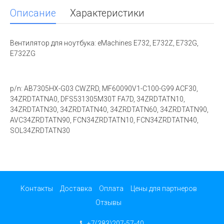
Описание
Характеристики
Вентилятор для ноутбука: eMachines E732, E732Z, E732G,
E732ZG
p/n: AB7305HX-G03 CWZRD, MF60090V1-C100-G99 ACF30,
34ZRDTATNA0, DFS531305M30T FA7D, 34ZRDTATN10,
34ZRDTATN30, 34ZRDTATN40, 34ZRDTATN60, 34ZRDTATN90,
AVC34ZRDTATN90, FCN34ZRDTATN10, FCN34ZRDTATN40,
SOL34ZRDTATN30
Контакты
Доставка
Оплата
Цены для партнеров
Отзывы
+7(383)207-57-40