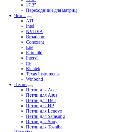
17.3"
Переходники для матриц
Чипы
ATI
Intel
NVIDIA
Broadcom
Conexant
Ene
Fairchild
Intersil
Ite
Richtek
Texas Instruments
Winbond
Петли
Петли для Acer
Петли для Asus
Петли для Dell
Петли для HP
Петли для Lenovo
Петли для Samsung
Петли для Sony
Петли для Toshiba