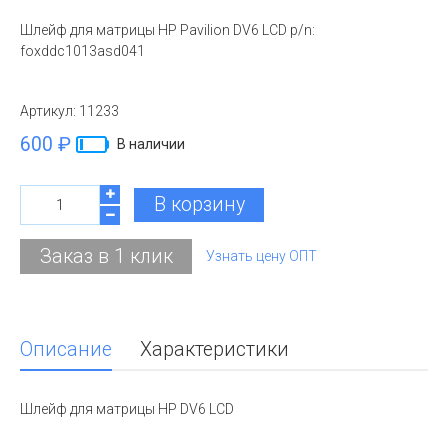
Шлейф для матрицы HP Pavilion DV6 LСD p/n:
foxddc1013asd041
Артикул:
11233
600 ₽
В наличии
В корзину
Заказ в 1 клик
Узнать цену ОПТ
Описание
Характеристики
Шлейф для матрицы HP DV6 LCD