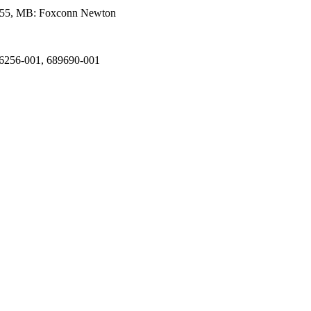
655, MB: Foxconn Newton
256-001, 689690-001