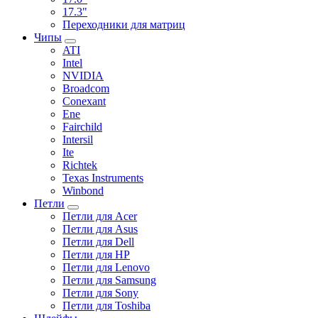
17.3"
Переходники для матриц
Чипы
ATI
Intel
NVIDIA
Broadcom
Conexant
Ene
Fairchild
Intersil
Ite
Richtek
Texas Instruments
Winbond
Петли
Петли для Acer
Петли для Asus
Петли для Dell
Петли для HP
Петли для Lenovo
Петли для Samsung
Петли для Sony
Петли для Toshiba