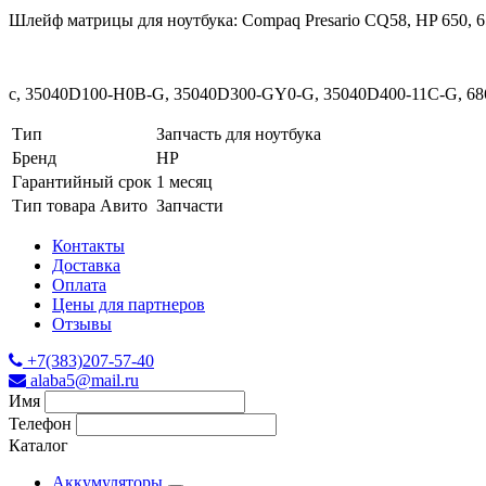
Шлейф матрицы для ноутбука: Compaq Presario CQ58, HP 650, 
с, 35040D100-H0B-G, 35040D300-GY0-G, 35040D400-11C-G, 686
Тип
Запчасть для ноутбука
Бренд
HP
Гарантийный срок
1 месяц
Тип товара Авито
Запчасти
Контакты
Доставка
Оплата
Цены для партнеров
Отзывы
+7(383)207-57-40
alaba5@mail.ru
Имя
Телефон
Каталог
Аккумуляторы