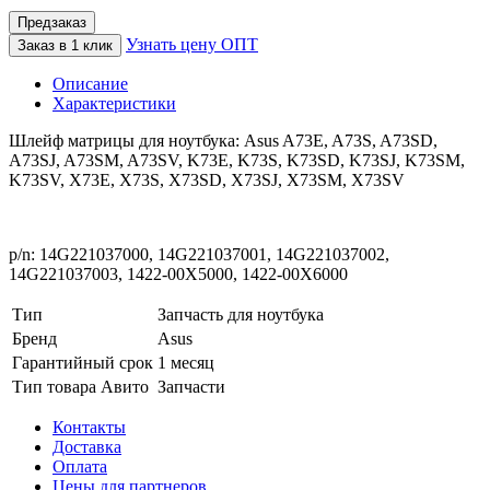
Предзаказ
Узнать цену ОПТ
Заказ в 1 клик
Описание
Характеристики
Шлейф матрицы для ноутбука: Asus A73E, A73S, A73SD,
A73SJ, A73SM, A73SV, K73E, K73S, K73SD, K73SJ, K73SM,
K73SV, X73E, X73S, X73SD, X73SJ, X73SM, X73SV
p/n: 14G221037000, 14G221037001, 14G221037002,
14G221037003, 1422-00X5000, 1422-00X6000
Тип
Запчасть для ноутбука
Бренд
Asus
Гарантийный срок
1 месяц
Тип товара Авито
Запчасти
Контакты
Доставка
Оплата
Цены для партнеров