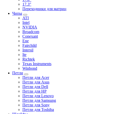
17.3"
Переходники для матриц
Чипы
ATI
Intel
NVIDIA
Broadcom
Conexant
Ene
Fairchild
Intersil
Ite
Richtek
Texas Instruments
Winbond
Петли
Петли для Acer
Петли для Asus
Петли для Dell
Петли для HP
Петли для Lenovo
Петли для Samsung
Петли для Sony
Петли для Toshiba