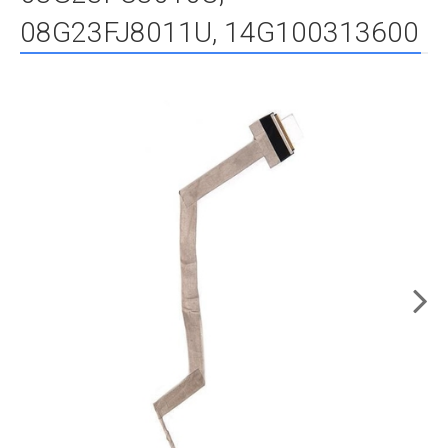
08G23FJ8011U, 14G100313600