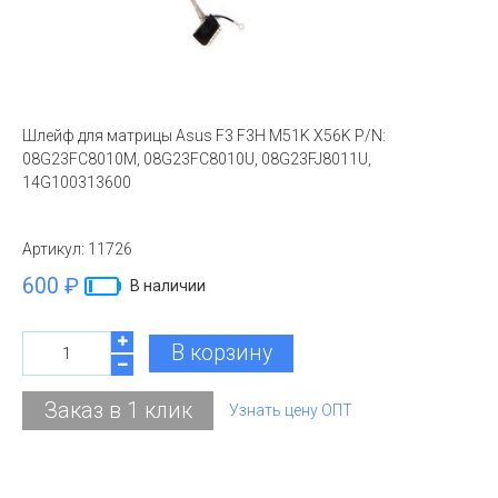
Шлейф для матрицы Asus F3 F3H M51K X56K P/N:
08G23FC8010M, 08G23FC8010U, 08G23FJ8011U,
14G100313600
Артикул:
11726
600 ₽
В наличии
В корзину
Заказ в 1 клик
Узнать цену ОПТ