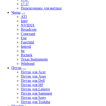
17.3"
Переходники для матриц
Чипы
ATI
Intel
NVIDIA
Broadcom
Conexant
Ene
Fairchild
Intersil
Ite
Richtek
Texas Instruments
Winbond
Петли
Петли для Acer
Петли для Asus
Петли для Dell
Петли для HP
Петли для Lenovo
Петли для Samsung
Петли для Sony
Петли для Toshiba