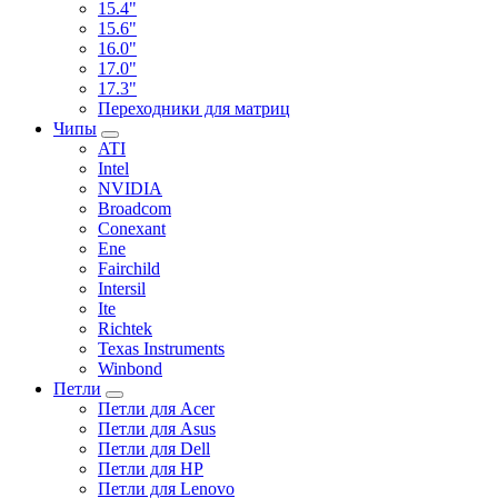
15.4"
15.6"
16.0"
17.0"
17.3"
Переходники для матриц
Чипы
ATI
Intel
NVIDIA
Broadcom
Conexant
Ene
Fairchild
Intersil
Ite
Richtek
Texas Instruments
Winbond
Петли
Петли для Acer
Петли для Asus
Петли для Dell
Петли для HP
Петли для Lenovo