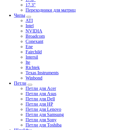
17.3"
Переходники для матриц
Чипы
ATI
Intel
NVIDIA
Broadcom
Conexant
Ene
Fairchild
Intersil
Ite
Richtek
Texas Instruments
Winbond
Петли
Петли для Acer
Петли для Asus
Петли для Dell
Петли для HP
Петли для Lenovo
Петли для Samsung
Петли для Sony
Петли для Toshiba