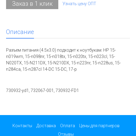
Заказ в 1 клик
Узнать цену ОПТ
Описание
Разъем питания (4.5x3.0) подходит к ноутбукам: HP 15-
n019wm, 15-n098nr, 15-n018tx, 15-n020tx, 15-n023cl, 15-
N020TX, 15-N211DX, 15-N210DX, 15-n223nr, 15-n228us, 15-
n284ca, 15-n287cl 14-DC 15-DC, 17-p
730932-yd1, 732067-001, 730932-FD1
Контакты
Доставка
Оплата
Цены для партнеров
Отзывы