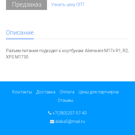
Предзаказ
Узнать цену ОПТ
Описание
Разъем питания подходит к ноутбукам: Alienware M17x R1, R2,
XPS M1730
Контакты
Доставка
Оплата
Цены для партнеров
Отзывы
+7(383)207-57-40
alaba5@mail.ru