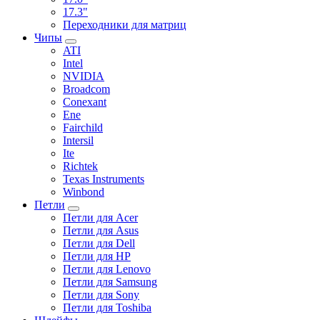
17.3"
Переходники для матриц
Чипы
ATI
Intel
NVIDIA
Broadcom
Conexant
Ene
Fairchild
Intersil
Ite
Richtek
Texas Instruments
Winbond
Петли
Петли для Acer
Петли для Asus
Петли для Dell
Петли для HP
Петли для Lenovo
Петли для Samsung
Петли для Sony
Петли для Toshiba