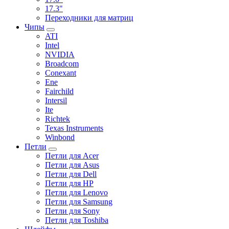
17.3"
Переходники для матриц
Чипы
ATI
Intel
NVIDIA
Broadcom
Conexant
Ene
Fairchild
Intersil
Ite
Richtek
Texas Instruments
Winbond
Петли
Петли для Acer
Петли для Asus
Петли для Dell
Петли для HP
Петли для Lenovo
Петли для Samsung
Петли для Sony
Петли для Toshiba