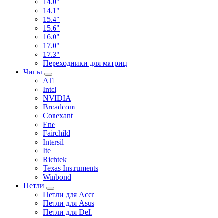
14.0"
14.1"
15.4"
15.6"
16.0"
17.0"
17.3"
Переходники для матриц
Чипы
ATI
Intel
NVIDIA
Broadcom
Conexant
Ene
Fairchild
Intersil
Ite
Richtek
Texas Instruments
Winbond
Петли
Петли для Acer
Петли для Asus
Петли для Dell