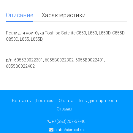
Описание
Характеристики
Петли для ноутбука Toshiba Satellite C850, L850, L850D, C855D,
C850D, L855, L855D,
p/n: 6055B0022301, 6055B0022302, 6055B0022401,
6055B0022402
Контакты
Доставка
Оплата
Цены для партнеров
Отзывы
+7(383)207-57-40
alaba5@mail.ru