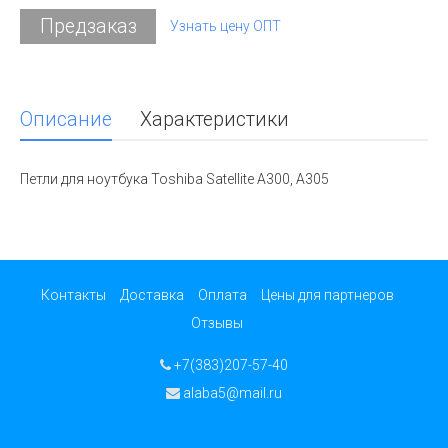
Предзаказ
Узнать цену ОПТ
Описание
Характеристики
Петли для ноутбука Toshiba Satellite A300, A305
Контакты
Доставка
Оплата
Цены для партнеров
Отзывы
+7(383)207-57-40
alaba5@mail.ru