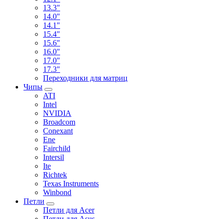
13.3"
14.0"
14.1"
15.4"
15.6"
16.0"
17.0"
17.3"
Переходники для матриц
Чипы
ATI
Intel
NVIDIA
Broadcom
Conexant
Ene
Fairchild
Intersil
Ite
Richtek
Texas Instruments
Winbond
Петли
Петли для Acer
Петли для Asus