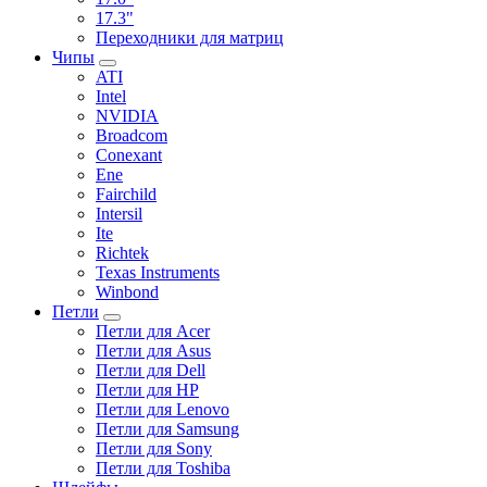
17.3"
Переходники для матриц
Чипы
ATI
Intel
NVIDIA
Broadcom
Conexant
Ene
Fairchild
Intersil
Ite
Richtek
Texas Instruments
Winbond
Петли
Петли для Acer
Петли для Asus
Петли для Dell
Петли для HP
Петли для Lenovo
Петли для Samsung
Петли для Sony
Петли для Toshiba