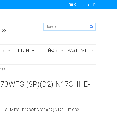
Корзина:
0 ₽
я 56
ПЫ
ПЕТЛИ
ШЛЕЙФЫ
РАЗЪЕМЫ
G32
P173WFG (SP)(D2) N173HHE-
0pin SLIM IPS LP173WFG (SP)(D2) N173HHE-G32