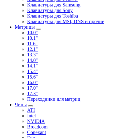
Клавиатуры для Samsung
Клавиатуры для Sony
Клавиатуры для Toshiba
Клавиатуры для MSI, DNS и прочие
Матрицы
10.0"
10.1"
11.6"
12.1"
13.3"
14.0"
14.1"
15.4"
15.6"
16.0"
17.0"
17.3"
Переходники для матриц
Чипы
ATI
Intel
NVIDIA
Broadcom
Conexant
Ene