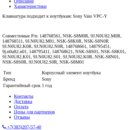
Описание
Характеристики
Клавиатура подходит к ноутбукам: Sony Vaio VPC-Y
Совместимые P/n: 148768561, NSK-S8M0R, 9J.N0U82.M0R,
148768511, 9J.N0U82.M01, NSK-S8K0R, NSK-S8N0R
9J.N0U82.K0R, 9J.N0U82.N0R, 148768661, 148795451,
9j.n0u82.n01, 148795411, 148768621, NSK-S8S01, NSK-S8K01,
9J.N0U82.K01, 9J.N0U82.S01, 9J.N0U82.K0R, NSK-S8N01,
NSK-S8S0R, 9J.N0U82.S0R, NSK-S8M01
Тип
Корпусный элемент ноутбука
Бренд
Sony
Гарантийный срок
1 год
Контакты
Доставка
Оплата
Цены для партнеров
Отзывы
+7(383)207-57-40