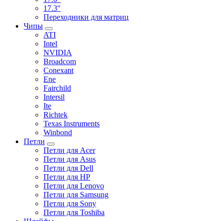
17.3"
Переходники для матриц
Чипы
ATI
Intel
NVIDIA
Broadcom
Conexant
Ene
Fairchild
Intersil
Ite
Richtek
Texas Instruments
Winbond
Петли
Петли для Acer
Петли для Asus
Петли для Dell
Петли для HP
Петли для Lenovo
Петли для Samsung
Петли для Sony
Петли для Toshiba