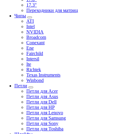
17.3"
Переходники для матриц
Чипы
ATI
Intel
NVIDIA
Broadcom
Conexant
Ene
Fairchild
Intersil
Ite
Richtek
Texas Instruments
Winbond
Петли
Петли для Acer
Петли для Asus
Петли для Dell
Петли для HP
Петли для Lenovo
Петли для Samsung
Петли для Sony
Петли для Toshiba