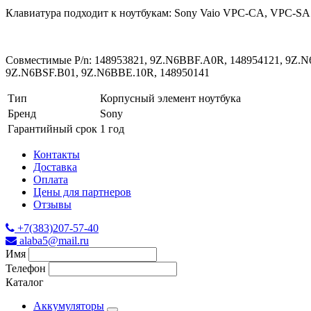
Клавиатура подходит к ноутбукам: Sony Vaio VPC-CA, VPC-SA
Совместимые P/n: 148953821, 9Z.N6BBF.A0R, 148954121, 9
9Z.N6BSF.B01, 9Z.N6BBE.10R, 148950141
Тип
Корпусный элемент ноутбука
Бренд
Sony
Гарантийный срок
1 год
Контакты
Доставка
Оплата
Цены для партнеров
Отзывы
+7(383)207-57-40
alaba5@mail.ru
Имя
Телефон
Каталог
Аккумуляторы