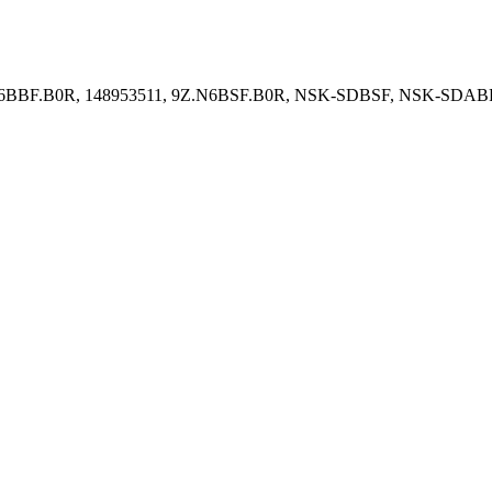
Z.N6BBF.B0R, 148953511, 9Z.N6BSF.B0R, NSK-SDBSF, NSK-SD