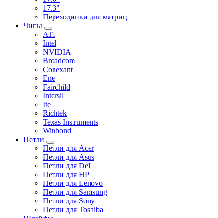
17.3"
Переходники для матриц
Чипы
ATI
Intel
NVIDIA
Broadcom
Conexant
Ene
Fairchild
Intersil
Ite
Richtek
Texas Instruments
Winbond
Петли
Петли для Acer
Петли для Asus
Петли для Dell
Петли для HP
Петли для Lenovo
Петли для Samsung
Петли для Sony
Петли для Toshiba