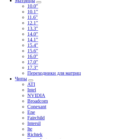
Матрицы
10.0"
10.1"
11.6"
12.1"
13.3"
14.0"
14.1"
15.4"
15.6"
16.0"
17.0"
17.3"
Переходники для матриц
Чипы
ATI
Intel
NVIDIA
Broadcom
Conexant
Ene
Fairchild
Intersil
Ite
Richtek