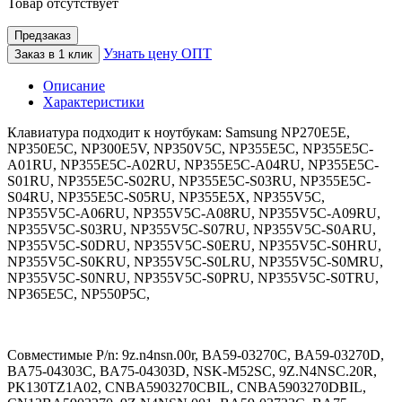
Товар отсутствует
Предзаказ
Узнать цену ОПТ
Заказ в 1 клик
Описание
Характеристики
Клавиатура подходит к ноутбукам: Samsung NP270E5E,
NP350E5C, NP300E5V, NP350V5C, NP355E5C, NP355E5C-
A01RU, NP355E5C-A02RU, NP355E5C-A04RU, NP355E5C-
S01RU, NP355E5C-S02RU, NP355E5C-S03RU, NP355E5C-
S04RU, NP355E5C-S05RU, NP355E5X, NP355V5C,
NP355V5C-A06RU, NP355V5C-A08RU, NP355V5C-A09RU,
NP355V5C-S03RU, NP355V5C-S07RU, NP355V5C-S0ARU,
NP355V5C-S0DRU, NP355V5C-S0ERU, NP355V5C-S0HRU,
NP355V5C-S0KRU, NP355V5C-S0LRU, NP355V5C-S0MRU,
NP355V5C-S0NRU, NP355V5C-S0PRU, NP355V5C-S0TRU,
NP365E5C, NP550P5C,
Совместимые P/n: 9z.n4nsn.00r, BA59-03270C, BA59-03270D,
BA75-04303C, BA75-04303D, NSK-M52SC, 9Z.N4NSC.20R,
PK130TZ1A02, CNBA5903270CBIL, CNBA5903270DBIL,