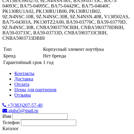
CN13BA5903270, 9Z.N4NSN.001, BA59-03733С, BA75-
04093C, BA75-04095C, BA75-04429C, BA75-04640C
PK130RU1A02, PK130RU1B00, PK130RU1B02,
9Z.N4NSC.10R, 9Z.N4NSC.30R, 9Z.N4NSN.40R, V138502AS,
BA75-04303A, PK130TZ2A00, BA59-03770C, BA59-03770D,
9Z.N4NSC.30R, CNBA5903770CBIH, CNBA5903770DBIH,
BA59-03733C, BA59-03733D, CNBA5903733CBIH,
CNBA5903733DBIH
Тип
Корпусный элемент ноутбука
Бренд
Нет бренда
Гарантийный срок
1 год
Контакты
Доставка
Оплата
Цены для партнеров
Отзывы
+7(383)207-57-40
alaba5@mail.ru
Имя
Телефон
Каталог