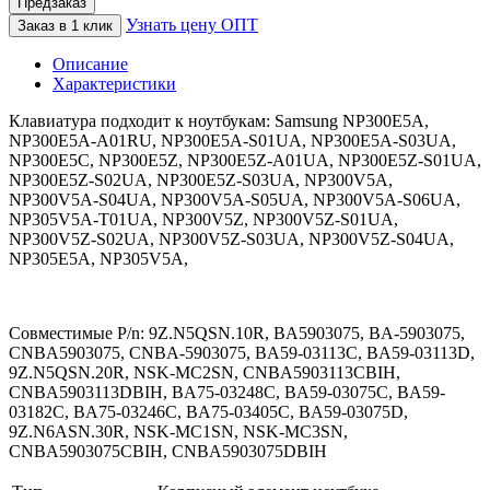
Предзаказ
Узнать цену ОПТ
Заказ в 1 клик
Описание
Характеристики
Клавиатура подходит к ноутбукам: Samsung NP300E5A,
NP300E5A-A01RU, NP300E5A-S01UA, NP300E5A-S03UA,
NP300E5C, NP300E5Z, NP300E5Z-A01UA, NP300E5Z-S01UA,
NP300E5Z-S02UA, NP300E5Z-S03UA, NP300V5A,
NP300V5A-S04UA, NP300V5A-S05UA, NP300V5A-S06UA,
NP305V5A-T01UA, NP300V5Z, NP300V5Z-S01UA,
NP300V5Z-S02UA, NP300V5Z-S03UA, NP300V5Z-S04UA,
NP305E5A, NP305V5A,
Совместимые P/n: 9Z.N5QSN.10R, BA5903075, BA-5903075,
CNBA5903075, CNBA-5903075, BA59-03113C, BA59-03113D,
9Z.N5QSN.20R, NSK-MC2SN, CNBA5903113CBIH,
CNBA5903113DBIH, BA75-03248C, BA59-03075C, BA59-
03182C, BA75-03246C, BA75-03405C, BA59-03075D,
9Z.N6ASN.30R, NSK-MC1SN, NSK-MC3SN,
CNBA5903075CBIH, CNBA5903075DBIH