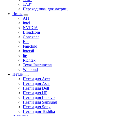
17.3"
Переходники для матриц
Чипы
ATI
Intel
NVIDIA
Broadcom
Conexant
Ene
Fairchild
Intersil
Ite
Richtek
Texas Instruments
Winbond
Петли
Петли для Acer
Петли для Asus
Петли для Dell
Петли для HP
Петли для Lenovo
Петли для Samsung
Петли для Sony
Петли для Toshiba