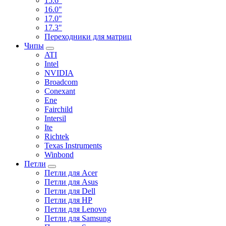
15.6"
16.0"
17.0"
17.3"
Переходники для матриц
Чипы
ATI
Intel
NVIDIA
Broadcom
Conexant
Ene
Fairchild
Intersil
Ite
Richtek
Texas Instruments
Winbond
Петли
Петли для Acer
Петли для Asus
Петли для Dell
Петли для HP
Петли для Lenovo
Петли для Samsung