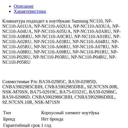
Описание
Характеристики
Клавиатура подходит к ноутбукам: Samsung NC110, NP-
NC110-A01UA, NP-NC110-A02UA, NP-NC110-A03UA, NP-
NC110-A04UA, NP-NC110-A05UA, NP-NC110-A0ARU, NP-
NC110-A0BRU, NP-NC110-A0CRU, NP-NC110-A01RU, NP-
NC110-A02RU, NP-NC110-A03RU, NP-NC110-A04RU, NP-
NC110-A05RU, NP-NC110-A06RU, NP-NC110-A07RU, NP-
NC110-A08RU, NP-NC110-A09RU, NP-NC110-P01RU, NP-
NC110-P02RU, NP-NC110-P03RU, NP-NC110-P04RU, NP-
NC110-P05RU
Совместимые P/n: BA59-02985C, BA59-02985D,
CNBA5902985CBIH, CNBA5902985DBIL, 9Z.N7CSN.00R,
NSK-M70SN, BA75-02919C, BA75-03321C, BA59-02986C,
BA59-02986D, CNBA5902986CBIH, CNBA5902986DBIL,
9Z.N7CSN.10R, NSK-M71SN
Тип
Корпусный элемент ноутбука
Бренд
Нет бренда
Гарантийный срок
1 год