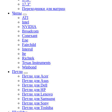
17.3"
Переходники для матриц
Чипы
ATI
Intel
NVIDIA
Broadcom
Conexant
Ene
Fairchild
Intersil
Ite
Richtek
Texas Instruments
Winbond
Петли
Петли для Acer
Петли для Asus
Петли для Dell
Петли для HP
Петли для Lenovo
Петли для Samsung
Петли для Sony
Петли для Toshiba