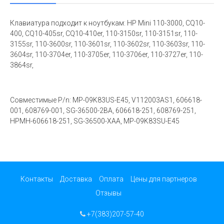
Клавиатура подходит к ноутбукам: HP Mini 110-3000, CQ10-
400, CQ10-405sr, CQ10-410er, 110-3150sr, 110-3151sr, 110-
3155sr, 110-3600sr, 110-3601sr, 110-3602sr, 110-3603sr, 110-
3604sr, 110-3704er, 110-3705er, 110-3706er, 110-3727er, 110-
3864sr,
Совместимые P/n: MP-09K83US-E45, V112003AS1, 606618-
001, 608769-001, SG-36500-2BA, 606618-251, 608769-251,
HPMH-606618-251, SG-36500-XAA, MP-09K83SU-E45
Контакты
Доставка
Оплата
Цены для партнеров
Отзывы
+7(383)207-57-40