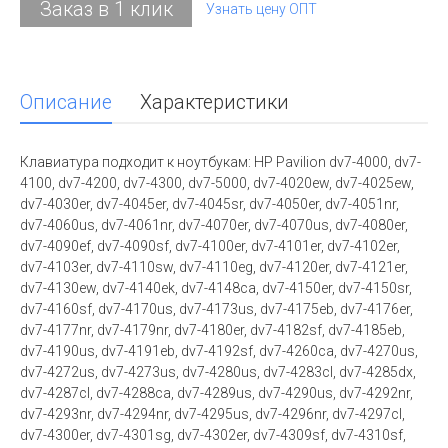
Заказ в 1 клик
Узнать цену ОПТ
Описание
Характеристики
Клавиатура подходит к ноутбукам: HP Pavilion dv7-4000, dv7-
4100, dv7-4200, dv7-4300, dv7-5000, dv7-4020ew, dv7-4025ew,
dv7-4030er, dv7-4045er, dv7-4045sr, dv7-4050er, dv7-4051nr,
dv7-4060us, dv7-4061nr, dv7-4070er, dv7-4070us, dv7-4080er,
dv7-4090ef, dv7-4090sf, dv7-4100er, dv7-4101er, dv7-4102er,
dv7-4103er, dv7-4110sw, dv7-4110eg, dv7-4120er, dv7-4121er,
dv7-4130ew, dv7-4140ek, dv7-4148ca, dv7-4150er, dv7-4150sr,
dv7-4160sf, dv7-4170us, dv7-4173us, dv7-4175eb, dv7-4176er,
dv7-4177nr, dv7-4179nr, dv7-4180er, dv7-4182sf, dv7-4185eb,
dv7-4190us, dv7-4191eb, dv7-4192sf, dv7-4260ca, dv7-4270us,
dv7-4272us, dv7-4273us, dv7-4280us, dv7-4283cl, dv7-4285dx,
dv7-4287cl, dv7-4288ca, dv7-4289us, dv7-4290us, dv7-4292nr,
dv7-4293nr, dv7-4294nr, dv7-4295us, dv7-4296nr, dv7-4297cl,
dv7-4300er, dv7-4301sg, dv7-4302er, dv7-4309sf, dv7-4310sf,