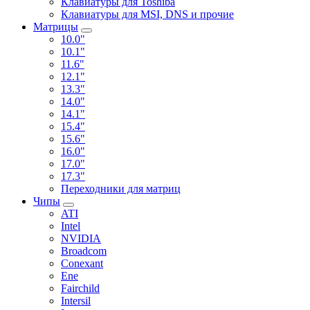
Клавиатуры для Toshiba
Клавиатуры для MSI, DNS и прочие
Матрицы
10.0"
10.1"
11.6"
12.1"
13.3"
14.0"
14.1"
15.4"
15.6"
16.0"
17.0"
17.3"
Переходники для матриц
Чипы
ATI
Intel
NVIDIA
Broadcom
Conexant
Ene
Fairchild
Intersil