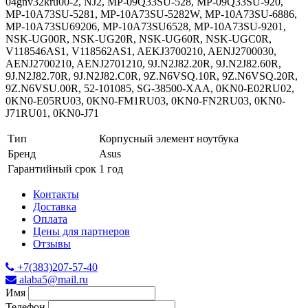
04gnv32kru00-2, NJ2, MP-09Q33SU-528, MP-09Q33SU-920,
MP-10A73SU-5281, MP-10A73SU-5282W, MP-10A73SU-6886,
MP-10A73SU69206, MP-10A73SU6528, MP-10A73SU-9201,
NSK-UG00R, NSK-UG20R, NSK-UG60R, NSK-UGC0R,
V118546AS1, V118562AS1, AEKJ3700210, AENJ2700030,
AENJ2700210, AENJ2701210, 9J.N2J82.20R, 9J.N2J82.60R,
9J.N2J82.70R, 9J.N2J82.C0R, 9Z.N6VSQ.10R, 9Z.N6VSQ.20R,
9Z.N6VSU.00R, 52-101085, SG-38500-XAA, 0KN0-E02RU02,
0KN0-E05RU03, 0KN0-FM1RU03, 0KN0-FN2RU03, 0KN0-
J71RU01, 0KN0-J71
Тип
Корпусный элемент ноутбука
Бренд
Asus
Гарантийный срок
1 год
Контакты
Доставка
Оплата
Цены для партнеров
Отзывы
+7(383)207-57-40
alaba5@mail.ru
Имя
Телефон