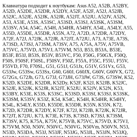
Клавиатура подходит к ноутбукам: Asus A52, A52B, A52BY,
A52D, A52DE, A52DR, A52DY, A52F, A52F, A52J, A52JB,
A52JC, A52JE, A52JK, A52JR, A52JT, A52JU, A52JV, A52N,
A53, A53E, A53S, A53SC, A53SD, A53SJ, A53SK, A53SM,
A53SV, A54, A54C, A54H, A54HR, A54HY, A54L, A54LY, A55,
A55D, A55DE, A55DR, A55N, A72, A72D, A72DR, A72DY,
A72F, A72J, A72JK, A72JR, A72JT, A72JU, A73, A73E, A73S,
A73SD, A73SJ, A73SM, A73SV, A75, A75A, A75V, A75VB,
A75VC, A75VD, A75VJ, A75VM, N53, B53, B53A, B53E,
B53F, B53J, B53S, B53V, B53VC, F50, F50G, F50GX, F50Q,
F50S, F50SF, F50SL, F50SV, F50Z, F55A, F55C, F55U, F55V,
F55VD, F70, F70SL, G51, G51J, G51Jx, G51V, G51Vx, G53,
G53Jw, G53Sw, G53Sx, G60, G60J, G60JX, G60V, G60VX, G72,
G72Gx, G72Jh, G73, G73J, G73JH, G73JW, G73S, G73SW, K52,
K52D, K52DE, K52DR, K52Dy, K52F, K52J, K52JB, K52JC,
K52JE, K52JK, K52JR, K52JT, K52JU, K52JV, K52N, K53,
K53BY, K53E, K53S, K53SC, K53SD, K53Sf, K53SJ, K53SK,
K53SM, K53SV, K53Z, K54, K54C, K54H, K54HR, K54HY,
K54L, K54LY, K55D, K55DE, K55DR, K55N, K55N, K72,
K72D, K72DR, K72DY, K72F, K72J, K72JB, K72JK, K72JR,
K72JT, K72JU, K73, K73E, K73S, K73SD, K73SJ, K73SM,
K73SV, K75, K75A, K75V, K75VB, K75VC, K75VD, K75VJ,
K75VM, N50, N50V, N50VC, N50VG, N50Vm, N50VN, N53,
N53D, N53DA, N53J, N53JF, N53JG, N53JL, N53JN, N53JQ,