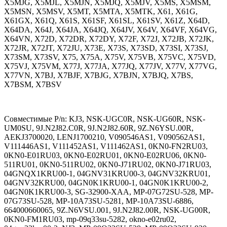
X5MJG, X5MJL, X5MJN, X5MJQ, X5MJV, X5MS, X5MSM,
X5MSN, X5MSV, X5MT, X5MTA, X5MTK, X61, X61G,
X61GX, X61Q, X61S, X61SF, X61SL, X61SV, X61Z, X64D,
X64DA, X64J, X64JA, X64JQ, X64JV, X64V, X64VF, X64VG,
X64VN, X72D, X72DR, X72DY, X72F, X72J, X72JB, X72JK,
X72JR, X72JT, X72JU, X73E, X73S, X73SD, X73SI, X73SJ,
X73SM, X73SV, X75, X75A, X75V, X75VB, X75VC, X75VD,
X75VJ, X75VM, X77J, X77JA, X77JQ, X77JV, X77V, X77VG,
X77VN, X7BJ, X7BJF, X7BJG, X7BJN, X7BJQ, X7BS,
X7BSM, X7BSV
Совместимые P/n: KJ3, NSK-UGC0R, NSK-UG60R, NSK-
UM0SU, 9J.N2J82.C0R, 9J.N2J82.60R, 9Z.N6YSU.00R,
AEKJ3700020, LENJ1700210, V090546AS1, V090562AS1,
V111446AS1, V111452AS1, V111462AS1, 0KN0-FN2RU03,
0KN0-E01RU03, 0KN0-E02RU01, 0KN0-E02RU06, 0KN0-
511RU01, 0KN0-511RU02, 0KN0-J71RU02, 0KN0-J71RU03,
04GNQX1KRU00-1, 04GNV31KRU00-3, 04GNV32KRU01,
04GNV32KRU00, 04GN0K1KRU00-1, 04GN0K1KRU00-2,
04GN0K1KRU00-3, SG-32900-XAA, MP-07G72SU-528, MP-
07G73SU-528, MP-10A73SU-5281, MP-10A73SU-6886,
664000660065, 9Z.N6VSU.001, 9J.N2J82.00R, NSK-UG00R,
0KN0-FM1RU03, mp-09q33su-5282, okno-e02ru02,