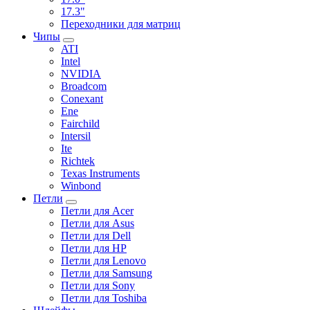
17.3"
Переходники для матриц
Чипы
ATI
Intel
NVIDIA
Broadcom
Conexant
Ene
Fairchild
Intersil
Ite
Richtek
Texas Instruments
Winbond
Петли
Петли для Acer
Петли для Asus
Петли для Dell
Петли для HP
Петли для Lenovo
Петли для Samsung
Петли для Sony
Петли для Toshiba