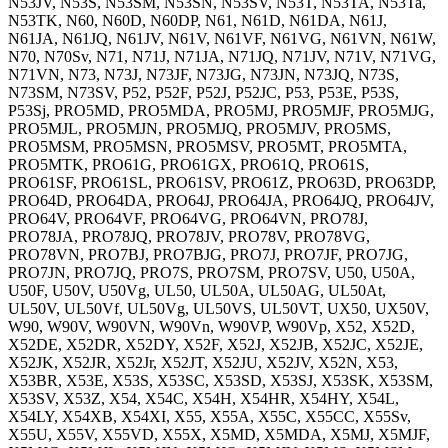
N53JV, N53S, N53SM, N53SN, N53SV, N53T, N53TA, N53Ta,
N53TK, N60, N60D, N60DP, N61, N61D, N61DA, N61J,
N61JA, N61JQ, N61JV, N61V, N61VF, N61VG, N61VN, N61W,
N70, N70Sv, N71, N71J, N71JA, N71JQ, N71JV, N71V, N71VG,
N71VN, N73, N73J, N73JF, N73JG, N73JN, N73JQ, N73S,
N73SM, N73SV, P52, P52F, P52J, P52JC, P53, P53E, P53S,
P53Sj, PRO5MD, PRO5MDA, PRO5MJ, PRO5MJF, PRO5MJG,
PRO5MJL, PRO5MJN, PRO5MJQ, PRO5MJV, PRO5MS,
PRO5MSM, PRO5MSN, PRO5MSV, PRO5MT, PRO5MTA,
PRO5MTK, PRO61G, PRO61GX, PRO61Q, PRO61S,
PRO61SF, PRO61SL, PRO61SV, PRO61Z, PRO63D, PRO63DP,
PRO64D, PRO64DA, PRO64J, PRO64JA, PRO64JQ, PRO64JV,
PRO64V, PRO64VF, PRO64VG, PRO64VN, PRO78J,
PRO78JA, PRO78JQ, PRO78JV, PRO78V, PRO78VG,
PRO78VN, PRO7BJ, PRO7BJG, PRO7J, PRO7JF, PRO7JG,
PRO7JN, PRO7JQ, PRO7S, PRO7SM, PRO7SV, U50, U50A,
U50F, U50V, U50Vg, UL50, UL50A, UL50AG, UL50At,
UL50V, UL50Vf, UL50Vg, UL50VS, UL50VT, UX50, UX50V,
W90, W90V, W90VN, W90Vn, W90VP, W90Vp, X52, X52D,
X52DE, X52DR, X52DY, X52F, X52J, X52JB, X52JC, X52JE,
X52JK, X52JR, X52Jr, X52JT, X52JU, X52JV, X52N, X53,
X53BR, X53E, X53S, X53SC, X53SD, X53SJ, X53SK, X53SM,
X53SV, X53Z, X54, X54C, X54H, X54HR, X54HY, X54L,
X54LY, X54XB, X54XI, X55, X55A, X55C, X55CC, X55Sv,
X55U, X55V, X55VD, X55X, X5MD, X5MDA, X5MJ, X5MJF,