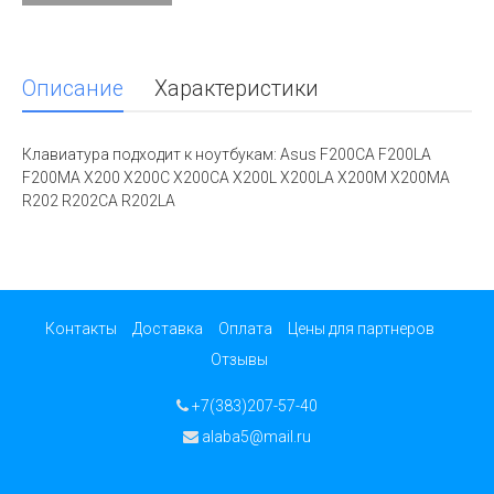
Описание
Характеристики
Клавиатура подходит к ноутбукам: Asus F200CA F200LA
F200MA X200 X200C X200CA X200L X200LA X200M X200MA
R202 R202CA R202LA
Контакты
Доставка
Оплата
Цены для партнеров
Отзывы
+7(383)207-57-40
alaba5@mail.ru