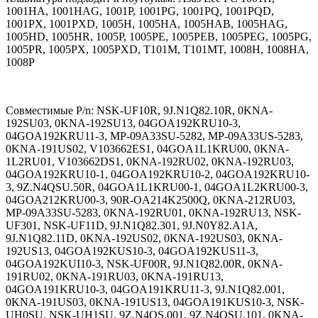
1001HA, 1001HAG, 1001P, 1001PG, 1001PQ, 1001PQD,
1001PX, 1001PXD, 1005H, 1005HA, 1005HAB, 1005HAG,
1005HD, 1005HR, 1005P, 1005PE, 1005PEB, 1005PEG, 1005PG,
1005PR, 1005PX, 1005PXD, T101M, T101MT, 1008H, 1008HA,
1008P
Совместимые P/n: NSK-UF10R, 9J.N1Q82.10R, 0KNA-
192SU03, 0KNA-192SU13, 04GOA192KRU10-3,
04GOA192KRU11-3, MP-09A33SU-5282, MP-09A33US-5283,
0KNA-191US02, V103662ES1, 04GOA1L1KRU00, 0KNA-
1L2RU01, V103662DS1, 0KNA-192RU02, 0KNA-192RU03,
04GOA192KRU10-1, 04GOA192KRU10-2, 04GOA192KRU10-
3, 9Z.N4QSU.50R, 04GOA1L1KRU00-1, 04GOA1L2KRU00-3,
04GOA212KRU00-3, 90R-OA214K2500Q, 0KNA-212RU03,
MP-09A33SU-5283, 0KNA-192RU01, 0KNA-192RU13, NSK-
UF301, NSK-UF11D, 9J.N1Q82.301, 9J.N0Y82.A1A,
9J.N1Q82.11D, 0KNA-192US02, 0KNA-192US03, 0KNA-
192US13, 04GOA192KUS10-3, 04GOA192KUS11-3,
04GOA192KUI10-3, NSK-UF00R, 9J.N1Q82.00R, 0KNA-
191RU02, 0KNA-191RU03, 0KNA-191RU13,
04GOA191KRU10-3, 04GOA191KRU11-3, 9J.N1Q82.001,
0KNA-191US03, 0KNA-191US13, 04GOA191KUS10-3, NSK-
UH0SU, NSK-UH1SU, 9Z.N4QS.001, 9Z.N4QSU.101, 0KNA-