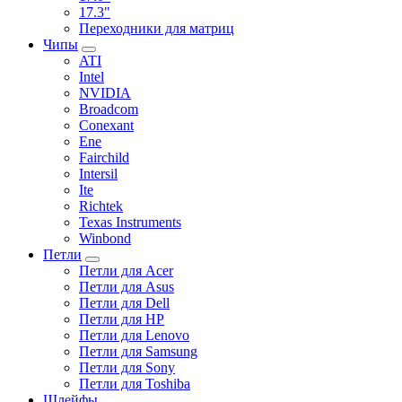
17.3"
Переходники для матриц
Чипы
ATI
Intel
NVIDIA
Broadcom
Conexant
Ene
Fairchild
Intersil
Ite
Richtek
Texas Instruments
Winbond
Петли
Петли для Acer
Петли для Asus
Петли для Dell
Петли для HP
Петли для Lenovo
Петли для Samsung
Петли для Sony
Петли для Toshiba
Шлейфы