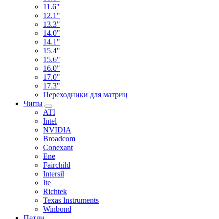
11.6"
12.1"
13.3"
14.0"
14.1"
15.4"
15.6"
16.0"
17.0"
17.3"
Переходники для матриц
Чипы
ATI
Intel
NVIDIA
Broadcom
Conexant
Ene
Fairchild
Intersil
Ite
Richtek
Texas Instruments
Winbond
Петли