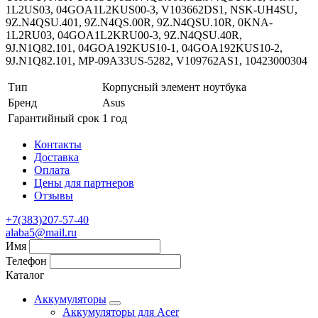
1L2US03, 04GOA1L2KUS00-3, V103662DS1, NSK-UH4SU,
9Z.N4QSU.401, 9Z.N4QS.00R, 9Z.N4QSU.10R, 0KNA-
1L2RU03, 04GOA1L2KRU00-3, 9Z.N4QSU.40R,
9J.N1Q82.101, 04GOA192KUS10-1, 04GOA192KUS10-2,
9J.N1Q82.101, MP-09A33US-5282, V109762AS1, 10423000304
Тип
Корпусный элемент ноутбука
Бренд
Asus
Гарантийный срок
1 год
Контакты
Доставка
Оплата
Цены для партнеров
Отзывы
+7(383)207-57-40
alaba5@mail.ru
Имя
Телефон
Каталог
Аккумуляторы
Аккумуляторы для Acer