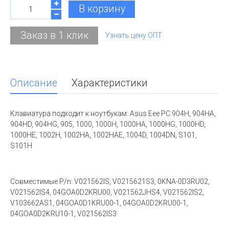
В корзину
Заказ в 1 клик
Узнать цену ОПТ
Описание
Характеристики
Клавиатура подходит к ноутбукам: Asus Eee PC 904H, 904HA,
904HD, 904HG, 905, 1000, 1000H, 1000HA, 1000HG, 1000HD,
1000HE, 1002H, 1002HA, 1002HAE, 1004D, 1004DN, S101,
S101H
Совместимые P/n: V021562IS, V0215621S3, 0KNA-0D3RU02,
V021562IS4, 04GOA0D2KRU00, V021562JHS4, V021562IS2,
V103662AS1, 04GOA0D1KRU00-1, 04GOA0D2KRU00-1,
04GOA0D2KRU10-1, V021562IS3