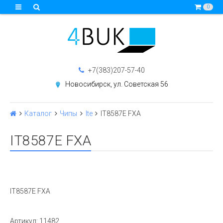
0
+7(383)207-57-40
Новосибирск, ул. Советская 56
Каталог
Чипы
Ite
IT8587E FXA
IT8587E FXA
IT8587E FXA
Артикул:
11482