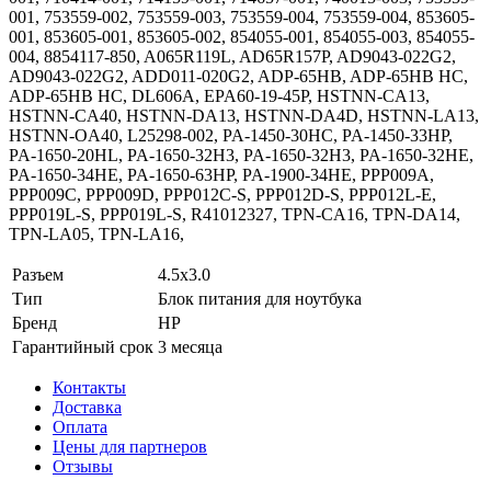
001, 753559-002, 753559-003, 753559-004, 753559-004, 853605-
001, 853605-001, 853605-002, 854055-001, 854055-003, 854055-
004, 8854117-850, A065R119L, AD65R157P, AD9043-022G2,
AD9043-022G2, ADD011-020G2, ADP-65HB, ADP-65HB HC,
ADP-65HB HC, DL606A, EPA60-19-45P, HSTNN-CA13,
HSTNN-CA40, HSTNN-DA13, HSTNN-DA4D, HSTNN-LA13,
HSTNN-OA40, L25298-002, PA-1450-30HC, PA-1450-33HP,
PA-1650-20HL, PA-1650-32H3, PA-1650-32H3, PA-1650-32HE,
PA-1650-34HE, PA-1650-63HP, PA-1900-34HE, PPP009A,
PPP009C, PPP009D, PPP012C-S, PPP012D-S, PPP012L-E,
PPP019L-S, PPP019L-S, R41012327, TPN-CA16, TPN-DA14,
TPN-LA05, TPN-LA16,
Разъем
4.5x3.0
Тип
Блок питания для ноутбука
Бренд
HP
Гарантийный срок
3 месяца
Контакты
Доставка
Оплата
Цены для партнеров
Отзывы