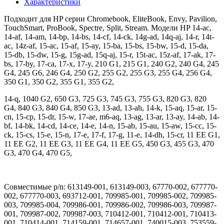
Характеристики
Подходит для HP серии Chromebook, EliteBook, Envy, Pavilion,
TouchSmart, ProBook, Spectre, Split, Stream. Модели HP 14-ac,
14-af, 14-am, 14-bp, 14-bs, 14-cf, 14-ck, 14g-ad, 14q-aj, 14-r, 14t-
ac, 14z-af, 15-ac, 15-af, 15-ay, 15-ba, 15-bs, 15-bw, 15-d, 15-da,
15-db, 15-dw, 15-g, 15g-ad, 15q-aj, 15-r, 15t-ac, 15z-af, 17-ak, 17-
bs, 17-by, 17-ca, 17-x, 17-y, 210 G1, 215 G1, 240 G2, 240 G4, 245
G4, 245 G6, 246 G4, 250 G2, 255 G2, 255 G3, 255 G4, 256 G4,
350 G1, 350 G2, 355 G1, 355 G2,
14-q, 1040 G2, 650 G3, 725 G3, 745 G3, 755 G3, 820 G3, 820
G4, 840 G3, 840 G4, 850 G3, 13-ad, 13-ah, 14-k, 15-aq, 15-ar, 15-
cn, 15-cp, 15-dr, 15-w, 17-ae, m6-aq, 13-ag, 13-ar, 13-ay, 14-ab, 14-
bf, 14-bk, 14-cd, 14-ce, 14-e, 14-n, 15-ab, 15-au, 15-aw, 15-cc, 15-
ck, 15-cs, 15-e, 15-n, 17-e, 17-f, 17-g, 11-e, 14-dh, 15-cr, 11 EE G1,
11 EE G2, 11 EE G3, 11 EE G4, 11 EE G5, 450 G3, 455 G3, 470
G3, 470 G4, 470 G5,
Совместимые p/n: 613149-001, 613149-003, 67770-002, 677770-
002, 677770-003, 693712-001, 709985-001, 709985-002, 709985-
003, 709985-004, 709986-001, 709986-002, 709986-003, 709987-
001, 709987-002, 709987-003, 710412-001, 710412-001, 710413-
001, 710414-001, 714159-001, 714657-001, 740015-003, 753559-