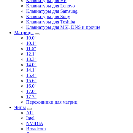
Клавиатуры для HP
Клавиатуры для Lenovo
Клавиатуры для Samsung
Клавиатуры для Sony
Клавиатуры для Toshiba
Клавиатуры для MSI, DNS и прочие
Матрицы
10.0"
10.1"
11.6"
12.1"
13.3"
14.0"
14.1"
15.4"
15.6"
16.0"
17.0"
17.3"
Переходники для матриц
Чипы
ATI
Intel
NVIDIA
Broadcom