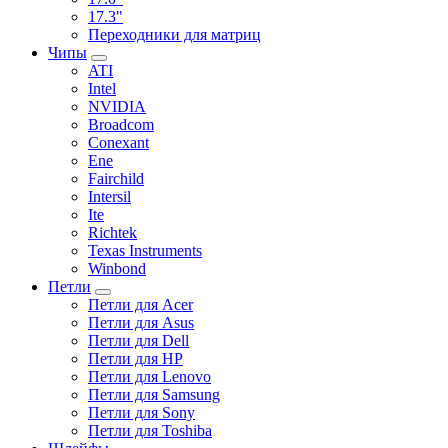
17.3"
Переходники для матриц
Чипы
ATI
Intel
NVIDIA
Broadcom
Conexant
Ene
Fairchild
Intersil
Ite
Richtek
Texas Instruments
Winbond
Петли
Петли для Acer
Петли для Asus
Петли для Dell
Петли для HP
Петли для Lenovo
Петли для Samsung
Петли для Sony
Петли для Toshiba