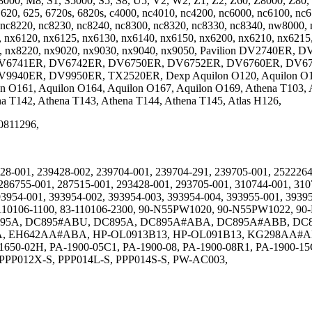
0, M8, S1, S5000, S5, S8, U5, V2, W2, Z1, Z2, Z60, Z8000, Z80, 
, 620, 625, 6720s, 6820s, c4000, nc4010, nc4200, nc6000, nc6100, nc
, nc8220, nc8230, nc8240, nc8300, nc8320, nc8330, nc8340, nw800
, nx6120, nx6125, nx6130, nx6140, nx6150, nx6200, nx6210, nx6215
8200, nx8220, nx9020, nx9030, nx9040, nx9050, Pavilion DV274
V6741ER, DV6742ER, DV6750ER, DV6752ER, DV6760ER, DV67
ER, DV9950ER, TX2520ER, Dexp Aquilon O120, Aquilon O127, A
n O161, Aquilon O164, Aquilon O167, Aquilon O169, Athena T103, 
a T142, Athena T143, Athena T144, Athena T145, Atlas H126,
0811296,
8-001, 239428-002, 239704-001, 239704-291, 239705-001, 2522264,
86755-001, 287515-001, 293428-001, 293705-001, 310744-001, 310
93954-001, 393954-002, 393954-003, 393954-004, 393955-001, 39395
3-110106-1100, 83-110106-2300, 90-N55PW1020, 90-N55PW1022,
C395A, DC895#ABU, DC895A, DC895A#ABA, DC895A#ABB, D
EH642AA#ABA, HP-OL0913B13, HP-OL091B13, KG298AA#ABA,
-02H, PA-1900-05C1, PA-1900-08, PA-1900-08R1, PA-1900-15
PP012X-S, PPP014L-S, PPP014S-S, PW-AC003,