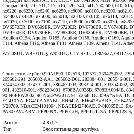
Подходит для Asus A1, L1, L2, L7, L84. M2000, M2N, M5000, M800
Compaq 500, 510, 511, 515, 516, 520, 540, 541, 550, 600, 610, 615
nc6220, nc6230, nc6240, nc6250, nc8000, nc8100, nc8200, nc8210
nx4800, nx4820, nx5000, nx5010, nx6100, nx6105, nx6110, nx6115
nx7020, nx7030, nx7100, nx7110, nx8000, nx8020, nx8030, nx
DV6570ER, DV6699ER, DV6720ER, DV6730ER, DV6740ER, D
DV9760ER, DV9790ER, DV9830ER, DV9850ER, DV9860ER, DV9940
Aquilon O154, Aquilon O155, Aquilon O156, Aquilon O160, Aquilo
T114, Athena T116, Athena T131, Athena T139, Athena T141, Athen
W550SU1, W970TUQ, W950TU, CLV-970-C, 0809627, 0811278, 
Совместимые p/n: 0220A1890, 102576, 102577, 239425-002, 23942
265602-291, 265602-AA1, 265602-D61, 283884-001, 285546-001, 2
374474-002, 374791-001, 380467-003, 393354-001, 393354-002, 3
001, 432310-001, 458220-001, 6708BA0036B, 6708BA0044B, 8
90-N6EPW2002, 90-N6EPW2012, 91-55068, DC359A#ABA, D
EG410AA, EG410AA#ABU, EH642A, EH642A#ABA, EH642AA, 
N20789, NBACEM101094, NBACEM2746AD, P-0K065B13, PA-1650
PA807AV#ABM, PPP009X, PPP012H, PPP012L-SA, PPP012S-S, P
Разъем
4.8x1.7
Тип
Блок питания для ноутбука