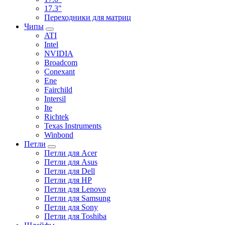
17.3"
Переходники для матриц
Чипы
ATI
Intel
NVIDIA
Broadcom
Conexant
Ene
Fairchild
Intersil
Ite
Richtek
Texas Instruments
Winbond
Петли
Петли для Acer
Петли для Asus
Петли для Dell
Петли для HP
Петли для Lenovo
Петли для Samsung
Петли для Sony
Петли для Toshiba