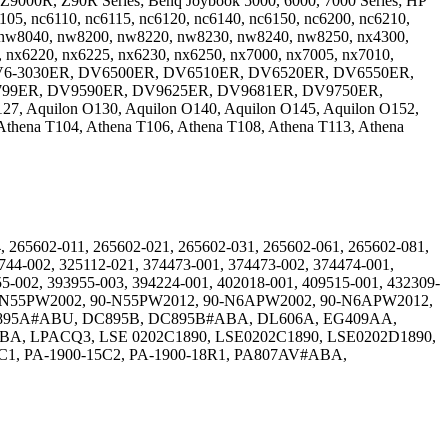
Z9000R, Z90R Series; Benq Joybook 5000, 6000, 7000 Series; HP
6105, nc6110, nc6115, nc6120, nc6140, nc6150, nc6200, nc6210,
0, nw8040, nw8200, nw8220, nw8230, nw8240, nw8250, nx4300,
, nx6220, nx6225, nx6230, nx6250, nx7000, nx7005, nx7010,
0ER, DV6-3030ER, DV6500ER, DV6510ER, DV6520ER, DV6550ER,
99ER, DV9590ER, DV9625ER, DV9681ER, DV9750ER,
quilon O130, Aquilon O140, Aquilon O145, Aquilon O152,
Athena T104, Athena T106, Athena T108, Athena T113, Athena
 265602-011, 265602-021, 265602-031, 265602-061, 265602-081,
744-002, 325112-021, 374473-001, 374473-002, 374474-001,
5-002, 393955-003, 394224-001, 402018-001, 409515-001, 432309-
 90-N55PW2002, 90-N55PW2012, 90-N6APW2002, 90-N6APW2012,
C895A#ABU, DC895B, DC895B#ABA, DL606A, EG409AA,
 LPACQ3, LSE 0202C1890, LSE0202C1890, LSE0202D1890,
C1, PA-1900-15C2, PA-1900-18R1, PA807AV#ABA,