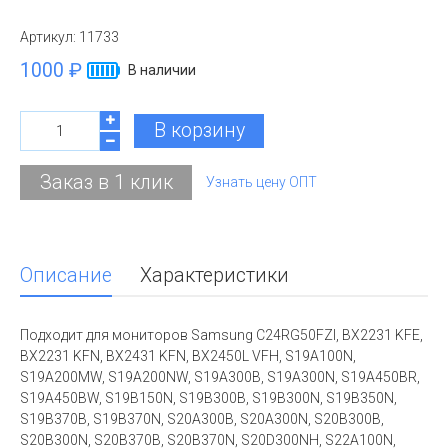
Артикул:
11733
1000 ₽
В наличии
В корзину
Заказ в 1 клик
Узнать цену ОПТ
Описание
Характеристики
Подходит для мониторов Samsung C24RG50FZI, BX2231 KFE,
BX2231 KFN, BX2431 KFN, BX2450L VFH, S19A100N,
S19A200MW, S19A200NW, S19A300B, S19A300N, S19A450BR,
S19A450BW, S19B150N, S19B300B, S19B300N, S19B350N,
S19B370B, S19B370N, S20A300B, S20A300N, S20B300B,
S20B300N, S20B370B, S20B370N, S20D300NH, S22A100N,