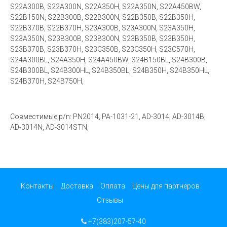
S22A300B, S22A300N, S22A350H, S22A350N, S22A450BW,
S22B150N, S22B300B, S22B300N, S22B350B, S22B350H,
S22B370B, S22B370H, S23A300B, S23A300N, S23A350H,
S23A350N, S23B300B, S23B300N, S23B350B, S23B350H,
S23B370B, S23B370H, S23C350B, S23C350H, S23C570H,
S24A300BL, S24A350H, S24A450BW, S24B150BL, S24B300B,
S24B300BL, S24B300HL, S24B350BL, S24B350H, S24B350HL,
S24B370H, S24B750H,
Совместимые p/n: PN2014, PA-1031-21, AD-3014, AD-3014B,
AD-3014N, AD-3014STN,
Контакты
Доставка
Оплата
Цены для партнеров
Отзывы
+7(383)207-57-40