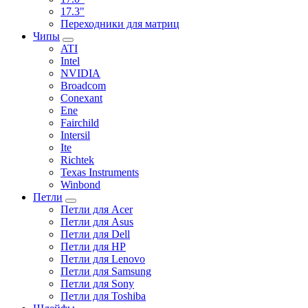
17.3"
Переходники для матриц
Чипы
ATI
Intel
NVIDIA
Broadcom
Conexant
Ene
Fairchild
Intersil
Ite
Richtek
Texas Instruments
Winbond
Петли
Петли для Acer
Петли для Asus
Петли для Dell
Петли для HP
Петли для Lenovo
Петли для Samsung
Петли для Sony
Петли для Toshiba