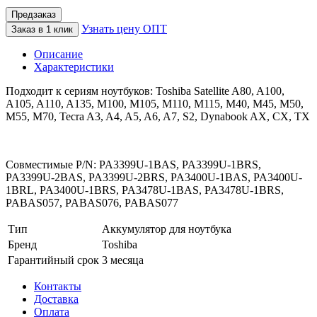
Предзаказ
Узнать цену ОПТ
Заказ в 1 клик
Описание
Характеристики
Подходит к сериям ноутбуков: Toshiba Satellite A80, A100,
A105, A110, A135, M100, M105, M110, M115, M40, M45, M50,
M55, M70, Tecra A3, A4, A5, A6, A7, S2, Dynabook AX, CX, TX
Совместимые P/N: PA3399U-1BAS, PA3399U-1BRS,
PA3399U-2BAS, PA3399U-2BRS, PA3400U-1BAS, PA3400U-
1BRL, PA3400U-1BRS, PA3478U-1BAS, PA3478U-1BRS,
PABAS057, PABAS076, PABAS077
Тип
Аккумулятор для ноутбука
Бренд
Toshiba
Гарантийный срок
3 месяца
Контакты
Доставка
Оплата