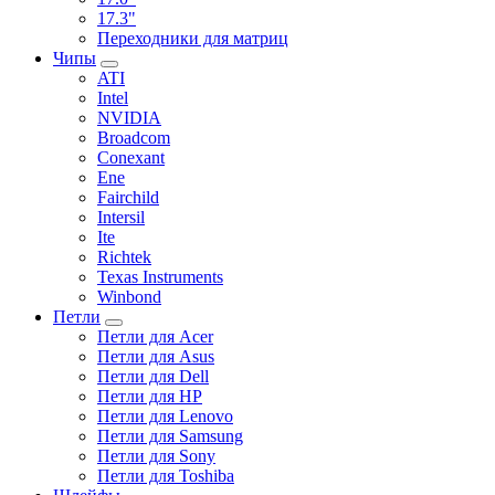
17.3"
Переходники для матриц
Чипы
ATI
Intel
NVIDIA
Broadcom
Conexant
Ene
Fairchild
Intersil
Ite
Richtek
Texas Instruments
Winbond
Петли
Петли для Acer
Петли для Asus
Петли для Dell
Петли для HP
Петли для Lenovo
Петли для Samsung
Петли для Sony
Петли для Toshiba