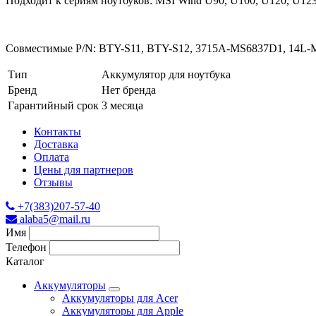
Подходит к сериям ноутбуков: MSI Wind U90, U100, U120, U12
Совместимые P/N: BTY-S11, BTY-S12, 3715A-MS6837D1, 14L-M
Тип
Аккумулятор для ноутбука
Бренд
Нет бренда
Гарантийный срок
3 месяца
Контакты
Доставка
Оплата
Цены для партнеров
Отзывы
+7(383)207-57-40
alaba5@mail.ru
Имя
Телефон
Каталог
Аккумуляторы
Аккумуляторы для Acer
Аккумуляторы для Apple