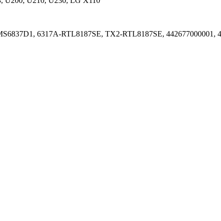
3, U200, U210, U230, LG X110
S6837D1, 6317A-RTL8187SE, TX2-RTL8187SE, 442677000001, 44