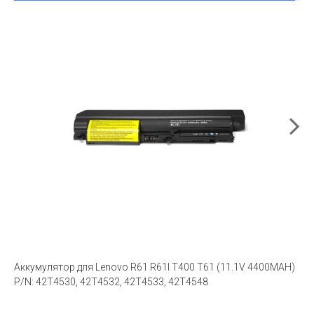
Аккумулятор для Lenovo R61 R61I T400 T61 (11.1V 4400MAH)
P/N: 42T4530, 42T4532, 42T4533, 42T4548