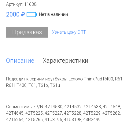
Артикул:
11638
2000 ₽
Нет в наличии
Предзаказ
Узнать цену ОПТ
Описание
Характеристики
Подходит к сериям ноутбуков: Lenovo ThinkPad R400, R61,
R61i, T400, T61, T61p, T61u
Совместимые P/N: 42T4530, 42T4532, 42T4533, 42T4548,
42T4645, 42T5225, 42T5227, 42T5228, 42T5229, 42T5262,
42T5264, 42T5265, 41U3196, 41U3198, 43R2499